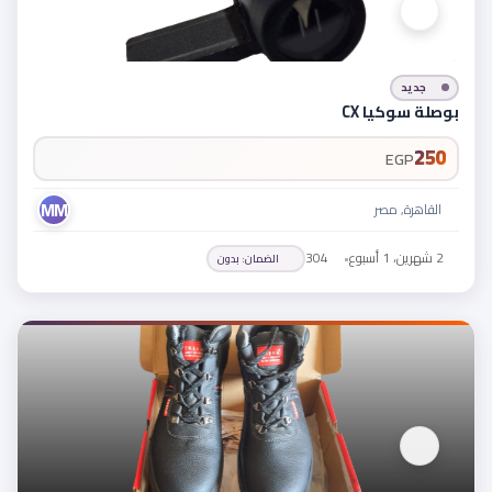
جديد
بوصلة سوكيا CX
250
EGP
MM
القاهرة, مصر
2 شهرين، 1 أسبوع
•
304
الضمان
:
بدون