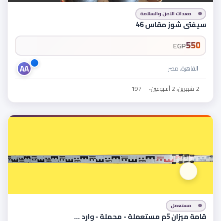
معدات الامن والسلامة
سيفتي شوز مقاس 46
550
EGP
AA
القاهرة, مصر
2 شهرين، 2 أسبوعين
•
197
مستعمل
قامة ميزان 5م مستعملة - محملة - وارد …