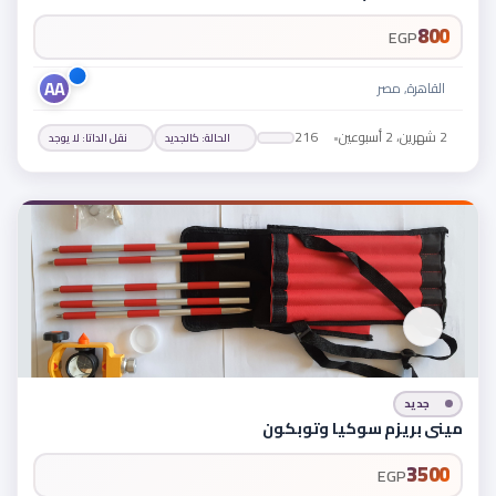
800
EGP
AA
القاهرة, مصر
2 شهرين، 2 أسبوعين
•
216
الحالة
:
كالجديد
نقل الداتا
:
لا يوجد
جديد
مينى بريزم سوكيا وتوبكون
3500
EGP