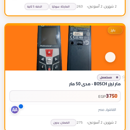
2 شهرين، 2 أسبوعين
•
263
الماركة
:
سوكيا
الدقة
:
5 ثانية
بارز
مستعمل
متر ليزر BOSCH - مدى 50 متر
3750
EGP
AA
القاهرة, مصر
2 شهرين، 2 أسبوعين
•
275
الضمان
:
بدون