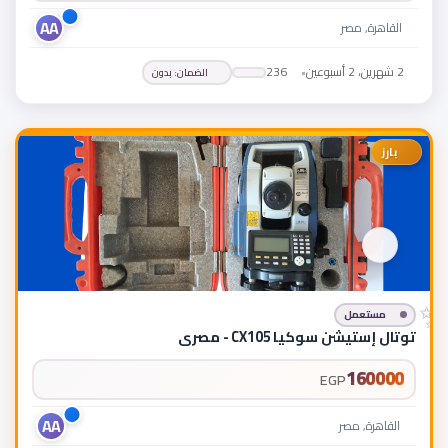
AA
القاهرة, مصر
2 شهرين، 2 أسبوعين
•
236
الضمان
:
بدون
بارز
مستعمل
توتال إستيشن سوكيا CX105 - مصرى
160000
EGP
AA
القاهرة, مصر