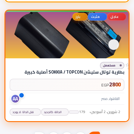
عاجل
مثبت
بارز
مستعمل
بطارية توتال ستيشن SOKKIA / TOPCON أصلية كبيرة
2800
EGP
AA
القاهرة, مصر
2 شهرين، 2 أسبوعين
•
179
الحالة
:
كالجديد
نقل الداتا
:
لا يوجد