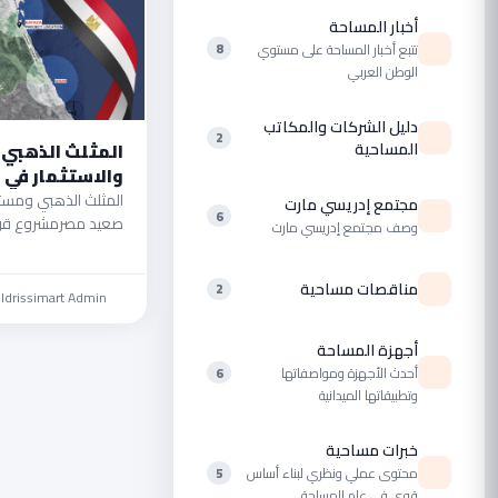
أخبار المساحة
تتبع أخبار المساحة على مستوي
8
الوطن العربي
دليل الشركات والمكاتب
2
المساحية
المثلث الذهبي
والاستثمار في 
المثلث الذهبي ومستق
مجتمع إدريسي مارت
6
صعيد مصرمشروع قوم
وصف مجتمع إدريسي مارت
الاقتصادية لمصرعلى
مناقصات مساحية
2
·
Idrissimart Admin
أجهزة المساحة
أحدث الأجهزة ومواصفاتها
6
وتطبيقاتها الميدانية
خبرات مساحية
محتوى عملي ونظري لبناء أساس
5
قوي في علم المساحة.