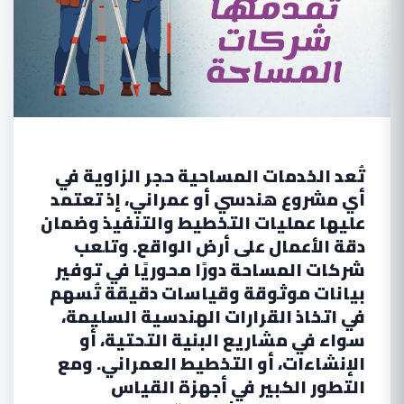
تُعد الخدمات المساحية حجر الزاوية في
أي مشروع هندسي أو عمراني، إذ تعتمد
عليها عمليات التخطيط والتنفيذ وضمان
دقة الأعمال على أرض الواقع. وتلعب
شركات المساحة دورًا محوريًا في توفير
بيانات موثوقة وقياسات دقيقة تُسهم
في اتخاذ القرارات الهندسية السليمة،
سواء في مشاريع البنية التحتية، أو
الإنشاءات، أو التخطيط العمراني. ومع
التطور الكبير في أجهزة القياس