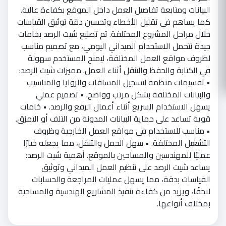
البيانات ومتابعة تفاصيل العمل داخل الموقع بكفاءة عالية.
كما يساهم في تقليل الأخطاء وتحسين دقة توثيق القياسات
خلال مراحل المشروع المختلفة. تم تصنيع شيت الرصد بخامات
جيدة تتحمل الاستخدام الميداني اليومي، مع تصميم مناسب
لظروف مواقع العمل المختلفة، ليمنح المستخدم سهولة
في الكتابة والحفظ والتنقل أثناء العمل. مميزات شيت الرصد:
• تقسيمات منظمة لتسجيل المسافات والزوايا والمناسيب
والبيانات المختلفة بشكل مرتب وواضح. • تصميم عملي
يسهل الاستخدام السريع أثناء أعمال الرفع والرصد. • خامات
قوية تساعد على حماية البيانات المدونة من التلف أو التمزق.
• مناسب للاستخدام في مواقع العمل الخارجية وظروف
التشغيل المختلفة. • سهل الحمل والتنقل، مما يجعله خيارًا
عمليًا للمهندسين والمساحين بالموقع. أهمية شيت الرصد:
يساعد شيت الرصد على تنظيم العمل الميداني وتوثيق
القياسات بدقة، مما يسهل عمليات المراجعة والحسابات
لاحقًا، ويزيد من كفاءة تنفيذ المشاريع الهندسية والمساحية
بمختلف أنواعها.